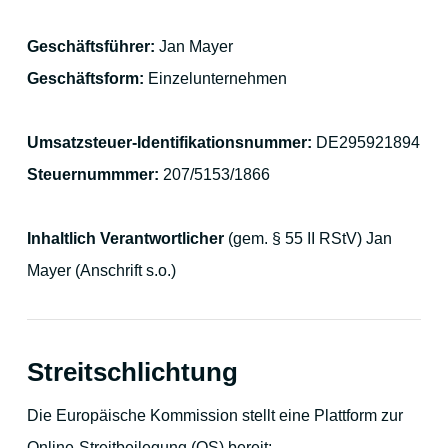
For families - and outdoor activities
Geschäftsführer:
Jan Mayer
Geschäftsform:
Einzelunternehmen
Umsatzsteuer-Identifikationsnummer:
DE295921894
Steuernummmer:
207/5153/1866
Your Hosts
Inhaltlich Verantwortlicher
(gem. § 55 II RStV) Jan
Contact the hotel
Mayer (Anschrift s.o.)
City map
Streitschlichtung
Die Europäische Kommission stellt eine Plattform zur
Picture gallery
Online-Streitbeilegung (OS) bereit: