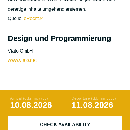
derartige Inhalte umgehend entfernen.
Quelle:
eRecht24
Design und Programmierung
Viato GmbH
www.viato.net
Arrival
(dd.mm.yyyy)
Departure
(dd.mm.yyyy)
CHECK AVAILABILITY