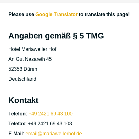
Please use
Google Translator
to translate this page!
Location & Direction
Angaben gemäß § 5 TMG
The environment
Hotel Mariaweiler Hof
An Gut Nazareth 45
Duren and surrounding area
52353 Düren
Cologne
Deutschland
Aachen
Kontakt
Maastricht
Telefon:
+49 2421 69 43 100
The Eifel region
Telefax:
+49 2421 69 43 103
Christmas Time
E-Mail:
email@mariaweilerhof.de