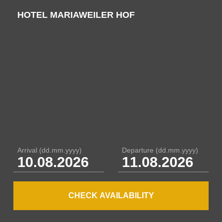
Our guestrooms
HOTEL MARIAWEILER HOF
Single rooms
Comfort rooms
Superior rooms / junior suites
Meetings / events / food &
drinks
Arrival
(dd.mm.yyyy)
Departure
(dd.mm.yyyy)
Festivities & events
Meetings & conferences
CHECK AVAILABILITY
Food, drinks & more