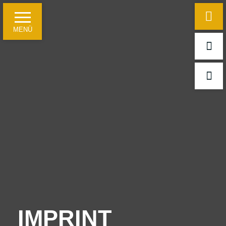
MENÜ
Home
Hotel information
Just a few facts
Travelling on business
For leisure guests and groups
Meetings, conferences and festivities
IMPRINT