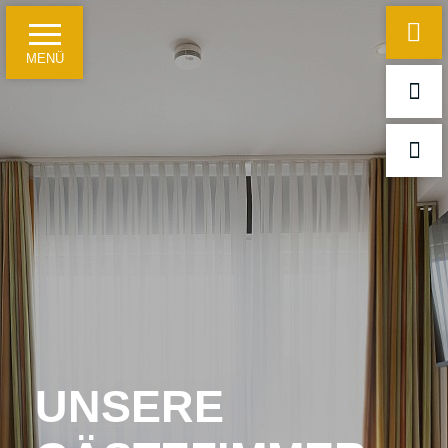
MENÜ
Startseite
Hotelinformationen
Ein paar Fakten
Für Geschäftsreisende
Für Freizeitgäste und Reisegruppen
Tagungen, Seminare und Feierlichkeiten
UNSERE