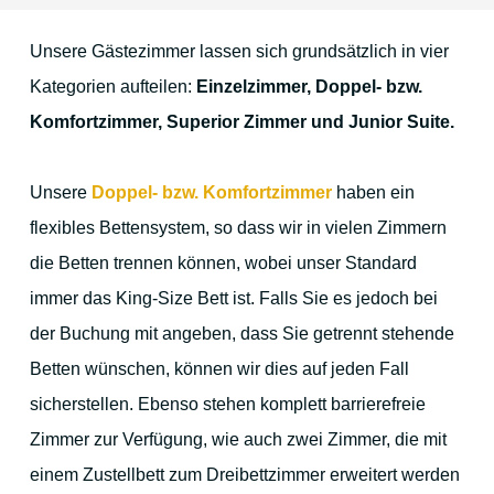
Gastronomie & mehr
Unsere Gästezimmer lassen sich grundsätzlich in vier
Kategorien aufteilen:
Einzelzimmer, Doppel- bzw.
Lage & Anfahrt
Komfortzimmer, Superior Zimmer und Junior Suite.
Unsere
Doppel- bzw. Komfortzimmer
haben ein
Die Umgebung
flexibles Bettensystem, so dass wir in vielen Zimmern
die Betten trennen können, wobei unser Standard
Düren und Umgebung
immer das King-Size Bett ist. Falls Sie es jedoch bei
Köln
der Buchung mit angeben, dass Sie getrennt stehende
Betten wünschen, können wir dies auf jeden Fall
Aachen
sicherstellen. Ebenso stehen komplett barrierefreie
Maastricht
Zimmer zur Verfügung, wie auch zwei Zimmer, die mit
Die Eifel
einem Zustellbett zum Dreibettzimmer erweitert werden