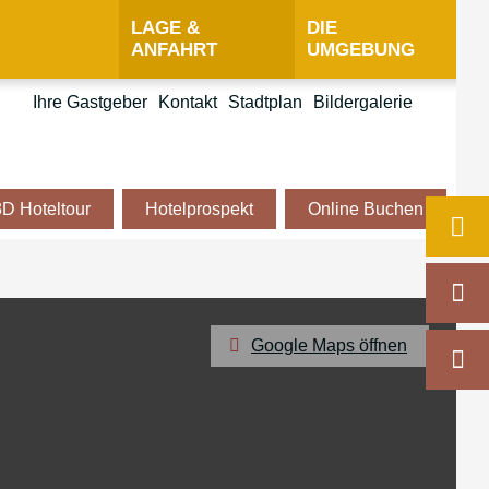
LAGE &
DIE
ANFAHRT
UMGEBUNG
Ihre Gastgeber
Kontakt
Stadtplan
Bildergalerie
3D Hoteltour
Hotelprospekt
Online Buchen
Google Maps öffnen