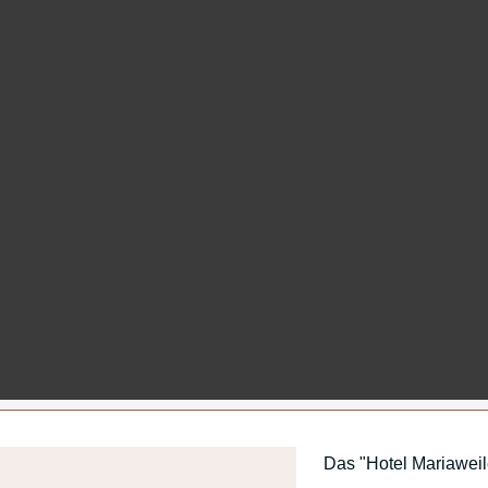
Anreisedatum
Abreisedatum
Das "Hotel Mariaweile