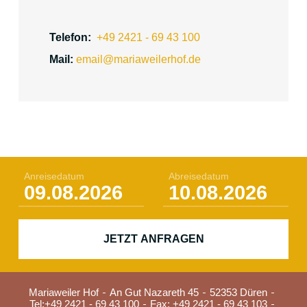
Telefon:
+49 2421 - 69 43 100
Mail:
email@mariaweilerhof.de
Anreisedatum
Abreisedatum
JETZT ANFRAGEN
Mariaweiler Hof
An Gut Nazareth 45
52353 Düren
Tel:
+49 2421 - 69 43 100
Fax: +49 2421 - 69 43 103