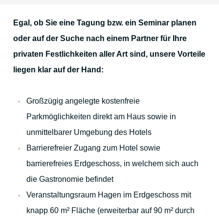
Gastronomie & mehr
Egal, ob Sie eine Tagung bzw. ein Seminar planen
oder auf der Suche nach einem Partner für Ihre
Lage & Anfahrt
privaten Festlichkeiten aller Art sind, unsere Vorteile
liegen klar auf der Hand:
Die Umgebung
Großzügig angelegte kostenfreie
Parkmöglichkeiten direkt am Haus sowie in
Düren und Umgebung
unmittelbarer Umgebung des Hotels
Köln
Barrierefreier Zugang zum Hotel sowie
barrierefreies Erdgeschoss, in welchem sich auch
Aachen
die Gastronomie befindet
Maastricht
Veranstaltungsraum Hagen im Erdgeschoss mit
Die Eifel
knapp 60 m² Fläche (erweiterbar auf 90 m² durch