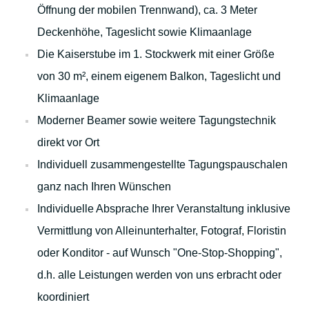
Öffnung der mobilen Trennwand), ca. 3 Meter
Zur Vorweihnachtszeit
Deckenhöhe, Tageslicht sowie Klimaanlage
Für Familien und Outdoor-Aktivitäten
Die Kaiserstube im 1. Stockwerk mit einer Größe
von 30 m², einem eigenem Balkon, Tageslicht und
Klimaanlage
Moderner Beamer sowie weitere Tagungstechnik
direkt vor Ort
Ihre Gastgeber
Individuell zusammengestellte Tagungspauschalen
ganz nach Ihren Wünschen
Individuelle Absprache Ihrer Veranstaltung inklusive
Kontakt
Vermittlung von Alleinunterhalter, Fotograf, Floristin
oder Konditor - auf Wunsch "One-Stop-Shopping",
Stadtplan
d.h. alle Leistungen werden von uns erbracht oder
koordiniert